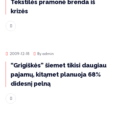
Tekstilės pramonė brenda iš
krizės
Skaityti daugiau
Rinkos naujienos
2009-12-18
By
admin
“Grigiškės” šiemet tikisi daugiau
pajamų, kitąmet planuoja 68%
didesnį pelną
Skaityti daugiau