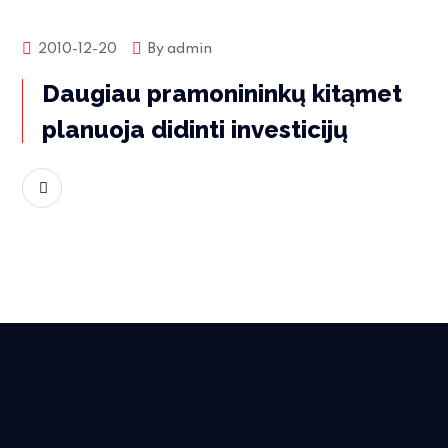
Rinkos naujienos
2010-12-20
By
admin
Daugiau pramonininkų kitąmet
planuoja didinti investicijų
Skaityti daugiau