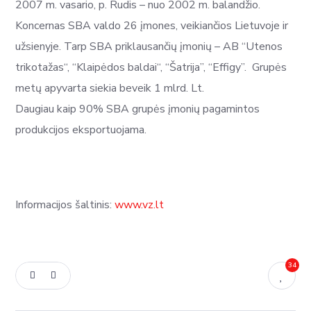
2007 m. vasario, p. Rudis – nuo 2002 m. balandžio.
Koncernas SBA valdo 26 įmones, veikiančios Lietuvoje ir
užsienyje. Tarp SBA priklausančių įmonių – AB “Utenos
trikotažas“, “Klaipėdos baldai“, “Šatrija”, “Effigy”. Grupės
metų apyvarta siekia beveik 1 mlrd. Lt.
Daugiau kaip 90% SBA grupės įmonių pagamintos
produkcijos eksportuojama.
Informacijos šaltinis:
www.vz.lt
34