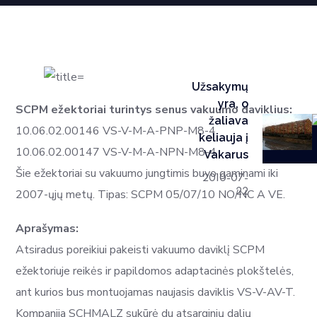
Užsakymų
yra, o
SCPM ežektoriai turintys senus vakuumo daviklius:
žaliava
10.06.02.00146 VS-V-M-A-PNP-M8-4
keliauja į
10.06.02.00147 VS-V-M-A-NPN-M8-4
Vakarus
Šie ežektoriai su vakuumo jungtimis buvo gaminami iki
2010-07-
22
2007-ųjų metų. Tipas: SCPM 05/07/10 NO/NC A VE.
Aprašymas:
Atsiradus poreikiui pakeisti vakuumo daviklį SCPM
ežektoriuje reikės ir papildomos adaptacinės plokštelės,
ant kurios bus montuojamas naujasis daviklis VS-V-AV-T.
Kompanija SCHMALZ sukūrė du atsarginių dalių