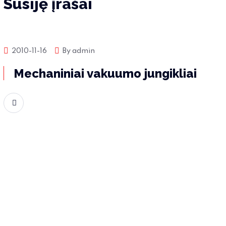
Susiję įrašai
Produktų naujienos
2010-11-16
By
admin
Mechaniniai vakuumo jungikliai
Skaityti daugiau