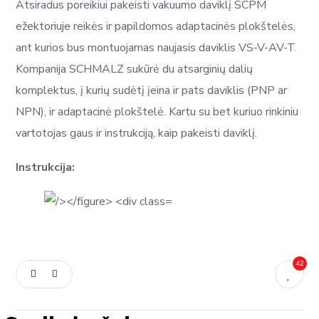
Atsiradus poreikiui pakeisti vakuumo daviklį SCPM
ežektoriuje reikės ir papildomos adaptacinės plokštelės,
ant kurios bus montuojamas naujasis daviklis VS-V-AV-T.
Kompanija SCHMALZ sukūrė du atsarginių dalių
komplektus, į kurių sudėtį įeina ir pats daviklis (PNP ar
NPN), ir adaptacinė plokštelė. Kartu su bet kuriuo rinkiniu
vartotojas gaus ir instrukciją, kaip pakeisti daviklį.
Instrukcija:
42