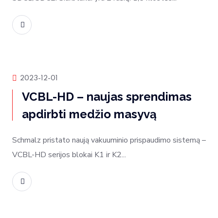
Skaityti daugiau
Produktų naujienos
2023-12-01
VCBL-HD – naujas sprendimas
apdirbti medžio masyvą
Schmalz pristato naują vakuuminio prispaudimo sistemą –
VCBL-HD serijos blokai K1 ir K2...
Skaityti daugiau