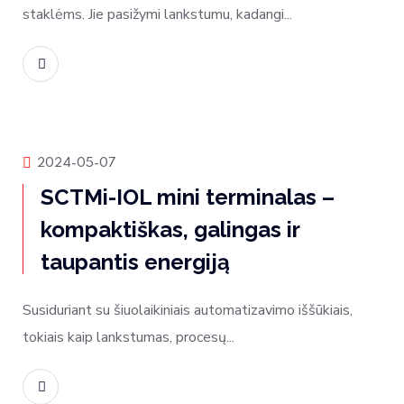
staklėms. Jie pasižymi lankstumu, kadangi...
Skaityti daugiau
Produktų naujienos
2024-05-07
SCTMi-IOL mini terminalas –
kompaktiškas, galingas ir
taupantis energiją
Susiduriant su šiuolaikiniais automatizavimo iššūkiais,
tokiais kaip lankstumas, procesų...
Skaityti daugiau