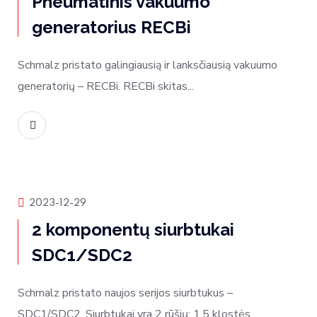
Pneumatinis vakuumo
generatorius RECBi
Schmalz pristato galingiausią ir lanksčiausią vakuumo
generatorių – RECBi. RECBi skitas...
Skaityti daugiau
Produktų naujienos
2023-12-29
2 komponentų siurbtukai
SDC1/SDC2
Schmalz pristato naujos serijos siurbtukus –
SDC1/SDC2. Siurbtukai yra 2 rūšių: 1,5 klostės...