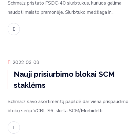
Schmalz pristato FSDC-40 siurbtukus, kuriuos galima
naudoti maisto pramonėje. Siurbtuko medžiaga ir...
Skaityti daugiau
Produktų naujienos
2022-03-08
Nauji prisiurbimo blokai SCM
staklėms
Schmalz savo asortimentą papildė dar viena prispaudimo
blokų serija VCBL-S6, skirta SCM/Morbidelli...
Skaityti daugiau