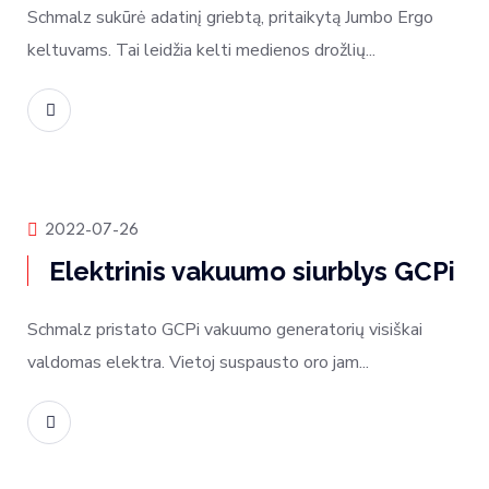
Schmalz sukūrė adatinį griebtą, pritaikytą Jumbo Ergo
keltuvams. Tai leidžia kelti medienos drožlių...
Skaityti daugiau
Produktų naujienos
2022-07-26
Elektrinis vakuumo siurblys GCPi
Schmalz pristato GCPi vakuumo generatorių visiškai
valdomas elektra. Vietoj suspausto oro jam...
Skaityti daugiau