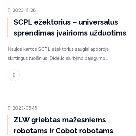
Produktų naujienos
2023-11-28
SCPL ežektorius – universalus
sprendimas įvairioms užduotims
Naujos kartos SCPL ežektorius saugiai apdoroja
skirtingus ruošinius. Didelio siurbimo pajėgumo...
Skaityti daugiau
Produktų naujienos
2023-05-18
ZLW griebtas mažesniems
robotams ir Cobot robotams