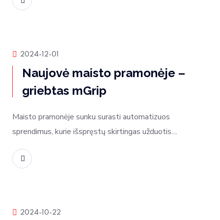
Skaityti daugiau
Rinkos naujienos
2024-12-01
Naujovė maisto pramonėje –
griebtas mGrip
Maisto pramonėje sunku surasti automatizuos
sprendimus, kurie išspręstų skirtingas užduotis....
Skaityti daugiau
Produktų naujienos
2024-10-22