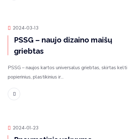
Produktų naujienos
2024-03-13
PSSG – naujo dizaino maišų
griebtas
PSSG – naujos kartos universalus griebtas, skirtas kelti
popierinius, plastikinius ir...
Skaityti daugiau
Rinkos naujienos
2024-01-23