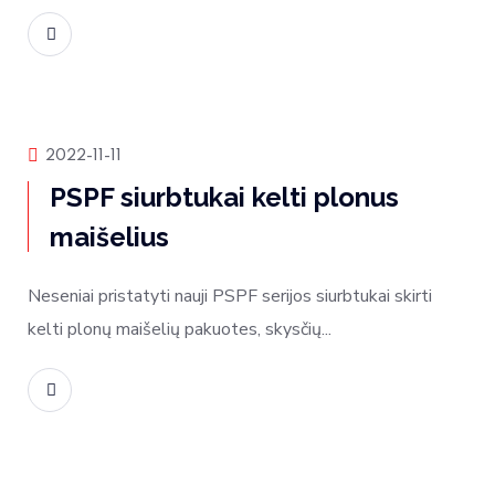
Skaityti daugiau
Produktų naujienos
2022-11-11
PSPF siurbtukai kelti plonus
maišelius
Neseniai pristatyti nauji PSPF serijos siurbtukai skirti
kelti plonų maišelių pakuotes, skysčių...
Skaityti daugiau