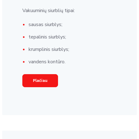
Vakuuminių siurblių tipai:
sausas siurblys;
tepalinis siurblys;
krumplinis siurblys;
vandens kontūro.
Plačiau