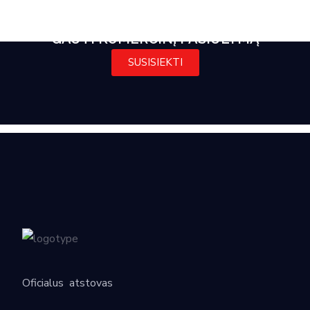
GAUTI KOMERCINĮ PASIŪLYMĄ
SUSISIEKTI
Oficialus
atstovas