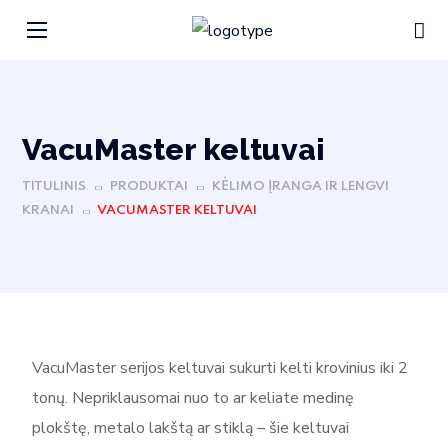
VacuMaster keltuvai
TITULINIS
PRODUKTAI
KĖLIMO ĮRANGA IR LENGVI
KRANAI
VACUMASTER KELTUVAI
VacuMaster serijos keltuvai sukurti kelti krovinius iki 2
tonų. Nepriklausomai nuo to ar keliate medinę
plokštę, metalo lakštą ar stiklą – šie keltuvai