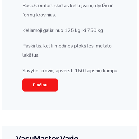
Basic/Comfort skirtas kelti įvairių dydžių ir
formų krovinius.
Keliamoji galia: nuo 125 kg iki 750 kg
Paskirtis: kelti medines plokštes, metalo
lakštus.
Savybė: krovinį apversti 180 laipsnių kampu.
Plačiau
VacuMaster Vario