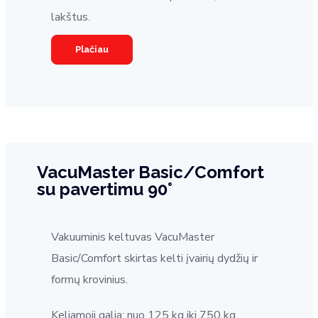
lakštus.
Plačiau
VacuMaster Basic/Comfort
su pavertimu 90°
Vakuuminis keltuvas VacuMaster
Basic/Comfort skirtas kelti įvairių dydžių ir
formų krovinius.
Keliamoji galia: nuo 125 kg iki 750 kg