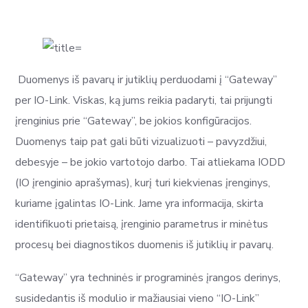
Duomenys iš pavarų ir jutiklių perduodami į “Gateway”
per IO-Link. Viskas, ką jums reikia padaryti, tai prijungti
įrenginius prie “Gateway”, be jokios konfigūracijos.
Duomenys taip pat gali būti vizualizuoti – pavyzdžiui,
debesyje – be jokio vartotojo darbo. Tai atliekama IODD
(IO įrenginio aprašymas), kurį turi kiekvienas įrenginys,
kuriame įgalintas IO-Link. Jame yra informacija, skirta
identifikuoti prietaisą, įrenginio parametrus ir minėtus
procesų bei diagnostikos duomenis iš jutiklių ir pavarų.
“Gateway” yra techninės ir programinės įrangos derinys,
susidedantis iš modulio ir mažiausiai vieno “IO-Link”