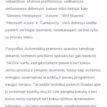
veikiančiose, atvirose platformose, vadinamose
viešuosiuose debesyse, kuriuos siūlo tiekėjai, kaip
“Siemens Mindsphere”, “Axoom”, “IBM Bluemix”,
“Microsoft Azure” ir “Cumulocity”. Vieši debesys leidžia
pasiekti vertingus duomenis, nereikalaujant vietinio ryšio
su įmonės tinklu.
Pavyzdžiui: Automobilių pramonės spaudos tarnyboje
dirbantis techninės priežiūros specialistas gali naudotis
“SICON” vartu, kad galėtumėte pasiekti bet kokios
vietos proceso ir įrenginio duomenis, tokius kaip sistemos
energijos suvartojimas ar jutiklių ir pavarų programinės
įrangos versijos. Tai leidžia technikui padaryti išvadas apie
jo sistemoje esančių visų IO-Link įrenginių kokybę ir bet
kuriuo metu nustatyti bet kokius būtinus aptarnavimo
intervalus – be jokio programavimo, nepriklausomai nuo