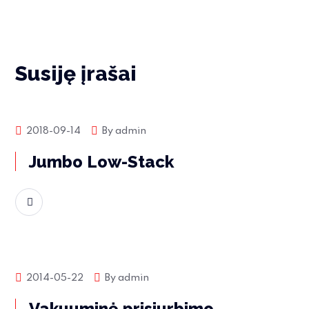
Susiję įrašai
Produktų naujienos
2018-09-14
By
admin
Jumbo Low-Stack
Skaityti daugiau
Produktų naujienos
2014-05-22
By
admin
Vakuuminė prisiurbimo