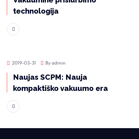
technologija
Skaityti daugiau
Produktų naujienos
2019-03-31
By
admin
Naujas SCPM: Nauja
kompaktiško vakuumo era
Skaityti daugiau