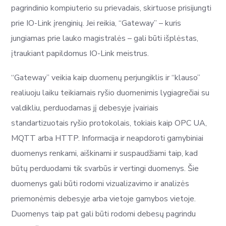
pagrindinio kompiuterio su prievadais, skirtuose prisijungti
prie IO-Link įrenginių. Jei reikia, “Gateway” – kuris
jungiamas prie lauko magistralės – gali būti išplėstas,
įtraukiant papildomus IO-Link meistrus.
“Gateway” veikia kaip duomenų perjungiklis ir “klauso”
realiuoju laiku teikiamais ryšio duomenimis lygiagrečiai su
valdikliu, perduodamas jį debesyje įvairiais
standartizuotais ryšio protokolais, tokiais kaip OPC UA,
MQTT arba HTTP. Informacija ir neapdoroti gamybiniai
duomenys renkami, aiškinami ir suspaudžiami taip, kad
būtų perduodami tik svarbūs ir vertingi duomenys. Šie
duomenys gali būti rodomi vizualizavimo ir analizės
priemonėmis debesyje arba vietoje gamybos vietoje.
Duomenys taip pat gali būti rodomi debesų pagrindu