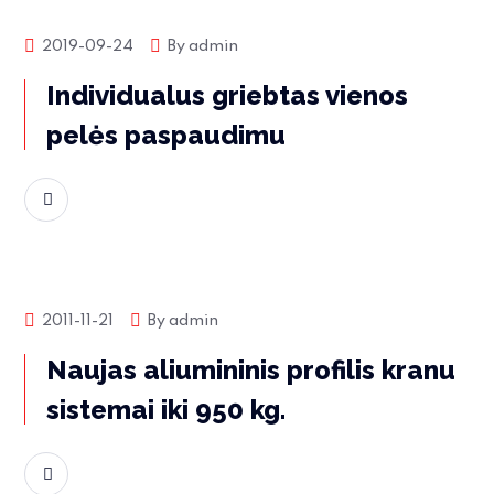
Produktų naujienos
2019-09-24
By
admin
Individualus griebtas vienos
pelės paspaudimu
Skaityti daugiau
Produktų naujienos
2011-11-21
By
admin
Naujas aliumininis profilis kranu
sistemai iki 950 kg.
Skaityti daugiau