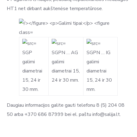
HT1 net dirbant aukštenėse temperatūrose.
SGP
SGPN … AG
SGPN … IG
galimi
galimi
galimi
diametrai
diametrai 15,
diametrai
15, 24 ir
24 ir 30 mm.
15, 24 ir 30
30 mm.
mm.
Daugiau informacijos galite gauti telefonu 8 (5) 204 08
50 arba +370 686 87999 bei el. paštu info@salija.lt.