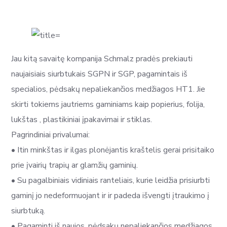
Jau kitą savaitę kompanija Schmalz pradės prekiauti
naujaisiais siurbtukais SGPN ir SGP, pagamintais iš
specialios, pėdsakų nepaliekančios medžiagos HT1. Jie
skirti tokiems jautriems gaminiams kaip popierius, folija,
lukštas , plastikiniai įpakavimai ir stiklas.
Pagrindiniai privalumai:
• Itin minkštas ir ilgas plonėjantis kraštelis gerai prisitaiko
prie įvairių trapių ar glamžių gaminių.
• Su pagalbiniais vidiniais ranteliais, kurie leidžia prisiurbti
gaminį jo nedeformuojant ir ir padeda išvengti įtraukimo į
siurbtuką.
• Pagaminti iš naujos, pėdsakų nepaliekančios medžiagos