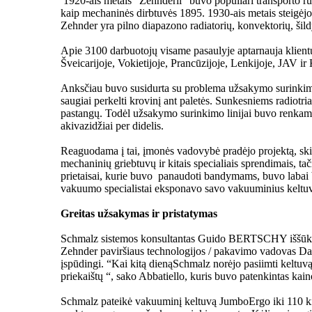
1920-ais metais “Zehnderli” buvo populiari transporto rū
kaip mechaninės dirbtuvės 1895. 1930-ais metais steigėjo s
Zehnder yra pilno diapazono radiatorių, konvektorių, šild
Apie 3100 darbuotojų visame pasaulyje aptarnauja klientus 
Šveicarijoje, Vokietijoje, Prancūzijoje, Lenkijoje, JAV 
Anksčiau buvo susidurta su problema užsakymo surinkimo li
saugiai perkelti krovinį ant paletės. Sunkesniems radiotr
pastangų. Todėl užsakymo surinkimo linijai buvo renkami 
akivazidžiai per didelis.
Reaguodama į tai, įmonės vadovybė pradėjo projektą, ski
mechaninių griebtuvų ir kitais specialiais sprendimais, ta
prietaisai, kurie buvo panaudoti bandymams, buvo labai
vakuumo specialistai eksponavo savo vakuuminius keltuvus
Greitas užsakymas ir pristatymas
Schmalz sistemos konsultantas Guido BERTSCHY iššūkį pr
Zehnder paviršiaus technologijos / pakavimo vadovas Dan
įspūdingi. “Kai kitą dienąSchmalz norėjo pasiimti keltuvą
priekaištų “, sako Abbatiello, kuris buvo patenkintas kain
Schmalz pateikė vakuuminį keltuvą JumboErgo iki 110 kilo