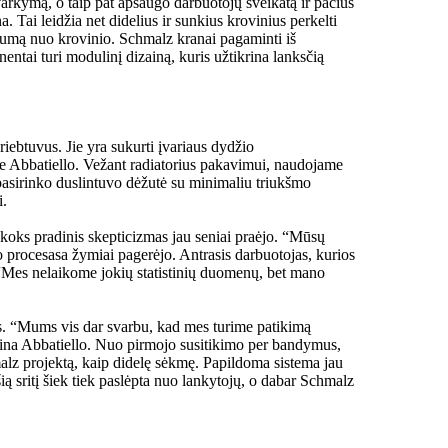
arkymą, o taip pat apsaugo darbuotojų sveikatą ir pačius
Tai leidžia net didelius ir sunkius krovinius perkelti
 atstumą nuo krovinio. Schmalz kranai pagaminti iš
entai turi modulinį dizainą, kuris užtikrina lanksčią
ebtuvus. Jie yra sukurti įvariaus dydžio
e Abbatiello. Vežant radiatorius pakavimui, naudojame
pasirinko duslintuvo dėžutė su minimaliu triukšmo
i.
 koks pradinis skepticizmas jau seniai praėjo. “Mūsų
o procesasa žymiai pagerėjo. Antrasis darbuotojas, kurios
. “Mes nelaikome jokių statistinių duomenų, bet mano
us. “Mums vis dar svarbu, kad mes turime patikimą
rtina Abbatiello. Nuo pirmojo susitikimo per bandymus,
lz projektą, kaip didelę sėkmę. Papildoma sistema jau
ą sritį šiek tiek paslėpta nuo lankytojų, o dabar Schmalz