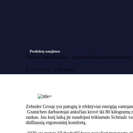
Produktų naujienos
Geresnė darbo aplinka – ergonomiškos radiatorių krovos
2017-03-13
By
admin
Zehnder Group yra patogių ir efektyviai energiją vartojan
Granichen darbuotojai anksčiau krovė iki 80 kilogramų ra
rankas. Jau kurį laiką jie naudojasi teikiamais Schmalz 
didžiausią ergonominį komfortą.