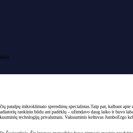
 dėka
čių patalpų mikroklimato sprendimų specialistas.Taip pat, kalbant apie 
diatorių rankiniu būdu ant padėklų – užimdavo daug laiko ir buvo laba
vakuuminių technlogijų privalumais. Vakuuminis keltuvas JumboErgo keli