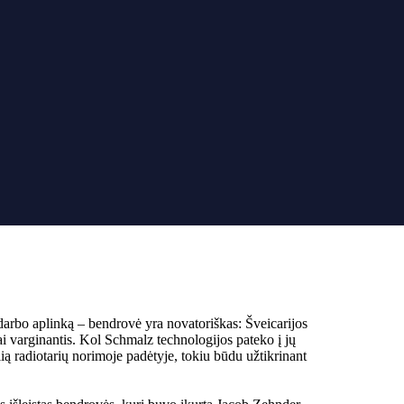
darbo aplinką – bendrovė yra novatoriškas: Šveicarijos
i varginantis. Kol Schmalz technologijos pateko į jų
ą radiotarių norimoje padėtyje, tokiu būdu užtikrinant