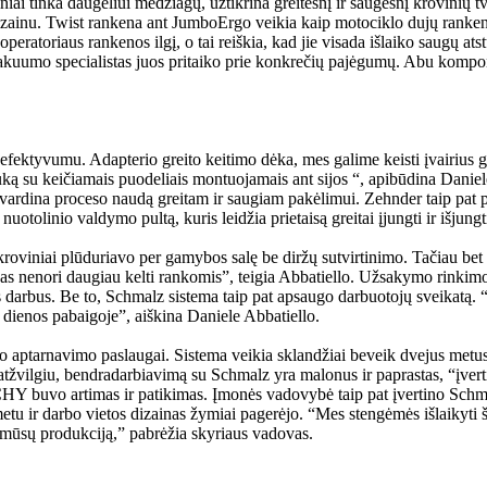
i tinka daugeliui medžiagų, užtikrina greitesnį ir saugesnį krovinių tv
zainu. Twist rankena ant JumboErgo veikia kaip motociklo dujų rankena. 
ti operatoriaus rankenos ilgį, o tai reiškia, kad jie visada išlaiko saugų
, vakuumo specialistas juos pritaiko prie konkrečių pajėgumų. Abu kompon
ektyvumu. Adapterio greito keitimo dėka, mes galime keisti įvairius gri
ą su keičiamais puodeliais montuojamais ant sijos “, apibūdina Daniel
– vardina proceso naudą greitam ir saugiam pakėlimui. Zehnder taip pat 
nuotolinio valdymo pultą, kuris leidžia prietaisą greitai įjungti ir išjungt
 kroviniai plūduriavo per gamybos salę be diržų sutvirtinimo. Tačiau bet
iekas nenori daugiau kelti rankomis”, teigia Abbatiello. Užsakymo rinkim
tus darbus. Be to, Schmalz sistema taip pat apsaugo darbuotojų sveikatą
 dienos pabaigoje”, aiškina Daniele Abbatiello.
io aptarnavimo paslaugai. Sistema veikia sklandžiai beveik dvejus met
o atžvilgiu, bendradarbiavimą su Schmalz yra malonus ir paprastas, “įve
Y buvo artimas ir patikimas. Įmonės vadovybė taip pat įvertino Schma
 ir darbo vietos dizainas žymiai pagerėjo. “Mes stengėmės išlaikyti ši
 mūsų produkciją,” pabrėžia skyriaus vadovas.