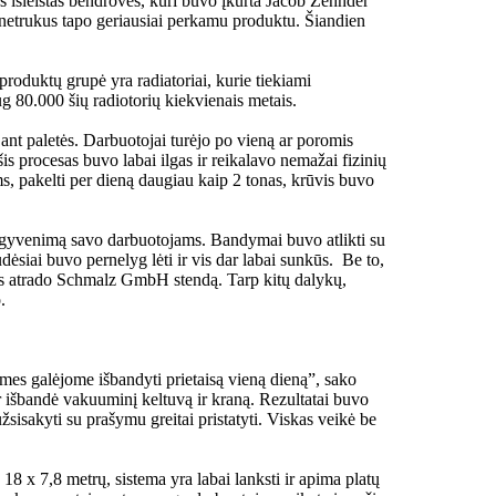
s išleistas bendrovės, kuri buvo įkurta Jacob Zehnder
is netrukus tapo geriausiai perkamu produktu. Šiandien
produktų grupė yra radiatoriai, kurie tiekiami
g 80.000 šių radiotorių kiekvienais metais.
ant paletės. Darbuotojai turėjo po vieną ar poromis
s procesas buvo labai ilgas ir reikalavo nemažai fizinių
s, pakelti per dieną daugiau kaip 2 tonas, krūvis buvo
o gyvenimą savo darbuotojams. Bandymai buvo atlikti su
dėsiai buvo pernelyg lėti ir vis dar labai sunkūs. Be to,
as atrado Schmalz GmbH stendą. Tarp kitų dalykų,
.
s galėjome išbandyti prietaisą vieną dieną”, sako
 išbandė vakuuminį keltuvą ir kraną. Rezultatai buvo
isakyti su prašymu greitai pristatyti. Viskas veikė be
 x 7,8 metrų, sistema yra labai lanksti ir apima platų