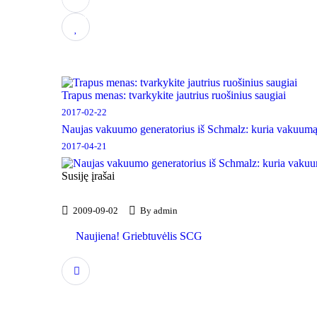
40
Trapus menas: tvarkykite jautrius ruošinius saugiai
2017-02-22
Naujas vakuumo generatorius iš Schmalz: kuria vakuumą
2017-04-21
Susiję įrašai
2009-09-02
By
admin
Produktų naujienos
Naujiena! Griebtuvėlis SCG
Skaityti daugiau