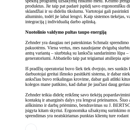
spektrą programų užsakymų rinkimo metu. Kėlimo įrenginia
produktus. Jie taip pat padarė įspūdį savo ergonomišku di
sklandžiai ir su dideliu tikslumu. Vartotojai gali pasirink
aliuminio, todėl jie labai lengvi. Kaip sistemos tiekėjas
integraciją į individualią darbo aplinką.
Nuotolinio valdymo pultas taupo energiją
Zehnder yra daugiau nei patenkintas Schmalz sprendimo ef
pakuotėms. Viena vertus, mes naudojame dvigubą siurbtuk
antrą variantą – siurbtuką su lanksčia sandarinimo lūpa 
generatoriumi. Abbatiello taip pat teigiamai atsiliepia apie 
Iš pradžių operatoriai buvo šiek tiek dvejojo, nes sunkūs
darbuotojai greitai išmoko pasitikėti sistema, ir dabar n
anksčiau buvo reikalingas krovime, dabar gali atlitki ki
kolegos mane patikino, kad dabar jie jaučiasi daug geriau
Zehnder teikia didelę reikšmę savo tiekėjų popardavimin
kontaktą ir atsarginės dalys yra lengvai prieinamos. Šiu
aiškinimo ir darbų priėmimo, bendravimas su J. BERTSCH
įsigyta kitam skyriui. Ergonomika užsakymų surinkimo metu
sprendimas yra neatskiriamas punktas klientų ture rodant