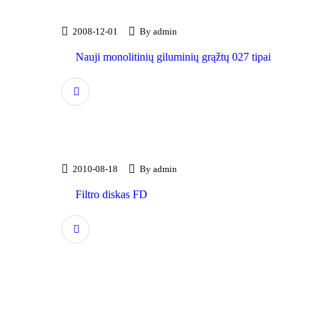
2008-12-01
By
admin
Produktų naujienos
Nauji monolitinių giluminių grąžtų 027 tipai
Skaityti daugiau
2010-08-18
By
admin
Produktų naujienos
Filtro diskas FD
Skaityti daugiau