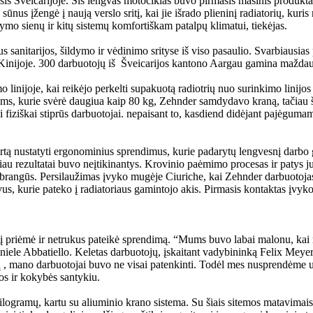
šis Šveicarijoje. Šis lengvas motociklas buvo pirmasis masinis produkta
ūnus įžengė į naują verslo sritį, kai jie išrado plieninį radiatorių, kur
ymo sienų ir kitų sistemų komfortiškam patalpų klimatui, tiekėjas.
sanitarijos, šildymo ir vėdinimo srityse iš viso pasaulio. Svarbiausias 
ir Kinijoje. 300 darbuotojų iš Šveicarijos kantono Aargau gamina maždau
nijoje, kai reikėjo perkelti supakuotą radiotrių nuo surinkimo linijos 
iams, kurie svėrė daugiua kaip 80 kg, Zehnder samdydavo kraną, tačiau ši
fiziškai stiprūs darbuotojai. nepaisant to, kasdiend didėjant pajėgumam
rtą nustatyti ergonominius sprendimus, kurie padarytų lengvesnį darb
čiau rezultatai buvo neįtikinantys. Krovinio paėmimo procesas ir patys ju
 brangūs. Persilaužimas įvyko mugėje Ciuriche, kai Zehnder darbuotoj
, kurie pateko į radiatoriaus gamintojo akis. Pirmasis kontaktas įvyko
iėmė ir netrukus pateikė sprendimą. “Mums buvo labai malonu, kai me
iele Abbatiello. Keletas darbuotojų, įskaitant vadybininką Felix Meyer
 , mano darbuotojai buvo ne visai patenkinti. Todėl mes nusprendėme užs
os ir kokybės santykiu.
gramų, kartu su aliuminio krano sistema. Su šiais sitemos matavimais 18