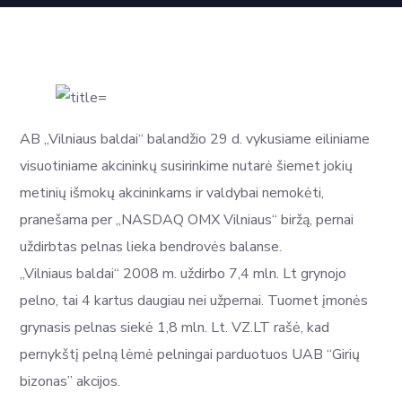
AB „Vilniaus baldai“ balandžio 29 d. vykusiame eiliniame
visuotiniame akcininkų susirinkime nutarė šiemet jokių
metinių išmokų akcininkams ir valdybai nemokėti,
pranešama per „NASDAQ OMX Vilniaus“ biržą, pernai
uždirbtas pelnas lieka bendrovės balanse.
„Vilniaus baldai“ 2008 m. uždirbo 7,4 mln. Lt grynojo
pelno, tai 4 kartus daugiau nei užpernai. Tuomet įmonės
grynasis pelnas siekė 1,8 mln. Lt. VZ.LT rašė, kad
pernykštį pelną lėmė pelningai parduotuos UAB “Girių
bizonas” akcijos.