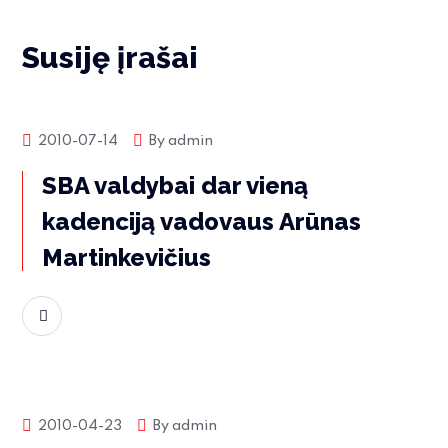
Susiję įrašai
Rinkos naujienos
2010-07-14
By
admin
SBA valdybai dar vieną
kadenciją vadovaus Arūnas
Martinkevičius
Skaityti daugiau
Rinkos naujienos
2010-04-23
By
admin