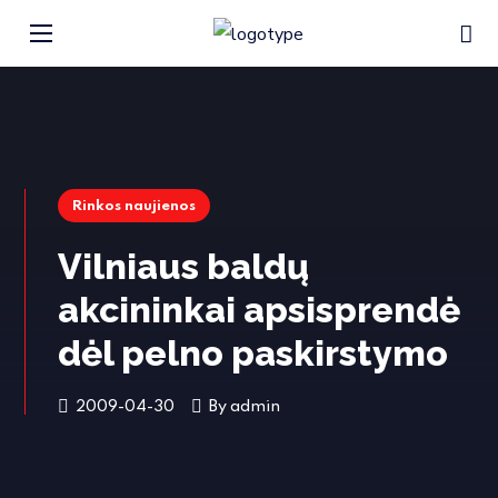
Rinkos naujienos
Vilniaus baldų
akcininkai apsisprendė
dėl pelno paskirstymo
2009-04-30
By
admin