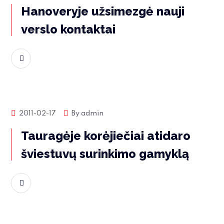
Hanoveryje užsimezgė nauji
verslo kontaktai
Skaityti daugiau
Rinkos naujienos
2011-02-17
By
admin
Tauragėje korėjiečiai atidaro
šviestuvų surinkimo gamyklą
Skaityti daugiau