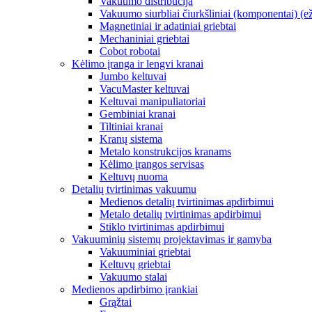
Vakuumo distribucija
Vakuumo siurbliai čiurkšliniai (komponentai) (ež
Magnetiniai ir adatiniai griebtai
Mechaniniai griebtai
Cobot robotai
Kėlimo įranga ir lengvi kranai
Jumbo keltuvai
VacuMaster keltuvai
Keltuvai manipuliatoriai
Gembiniai kranai
Tiltiniai kranai
Kranų sistema
Metalo konstrukcijos kranams
Kėlimo įrangos servisas
Keltuvų nuoma
Detalių tvirtinimas vakuumu
Medienos detalių tvirtinimas apdirbimui
Metalo detalių tvirtinimas apdirbimui
Stiklo tvirtinimas apdirbimui
Vakuuminių sistemų projektavimas ir gamyba
Vakuuminiai griebtai
Keltuvų griebtai
Vakuumo stalai
Medienos apdirbimo įrankiai
Grąžtai