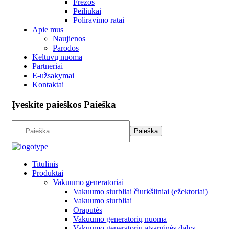
Frezos
Peiliukai
Poliravimo ratai
Apie mus
Naujienos
Parodos
Keltuvų nuoma
Partneriai
E-užsakymai
Kontaktai
Įveskite
paieškos
Paieška
Titulinis
Produktai
Vakuumo generatoriai
Vakuumo siurbliai čiurkšliniai (ežektoriai)
Vakuumo siurbliai
Orapūtės
Vakuumo generatorių nuoma
Vakuumo generatorių atsarginės dalys