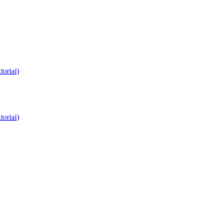
toriai)
toriai)