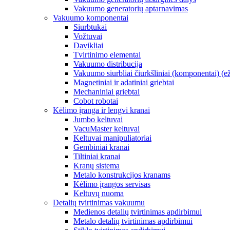
Vakuumo generatorių aptarnavimas
Vakuumo komponentai
Siurbtukai
Vožtuvai
Davikliai
Tvirtinimo elementai
Vakuumo distribucija
Vakuumo siurbliai čiurkšliniai (komponentai) (ež
Magnetiniai ir adatiniai griebtai
Mechaniniai griebtai
Cobot robotai
Kėlimo įranga ir lengvi kranai
Jumbo keltuvai
VacuMaster keltuvai
Keltuvai manipuliatoriai
Gembiniai kranai
Tiltiniai kranai
Kranų sistema
Metalo konstrukcijos kranams
Kėlimo įrangos servisas
Keltuvų nuoma
Detalių tvirtinimas vakuumu
Medienos detalių tvirtinimas apdirbimui
Metalo detalių tvirtinimas apdirbimui