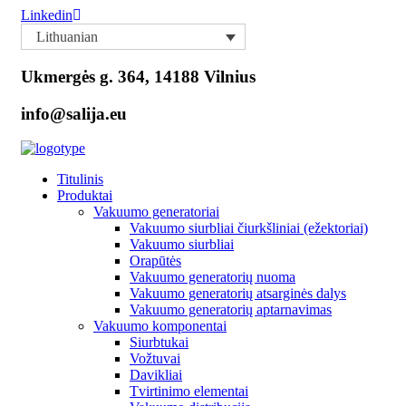
Linkedin
Lithuanian
Ukmergės g. 364, 14188 Vilnius
info@salija.eu
Titulinis
Produktai
Vakuumo generatoriai
Vakuumo siurbliai čiurkšliniai (ežektoriai)
Vakuumo siurbliai
Orapūtės
Vakuumo generatorių nuoma
Vakuumo generatorių atsarginės dalys
Vakuumo generatorių aptarnavimas
Vakuumo komponentai
Siurbtukai
Vožtuvai
Davikliai
Tvirtinimo elementai