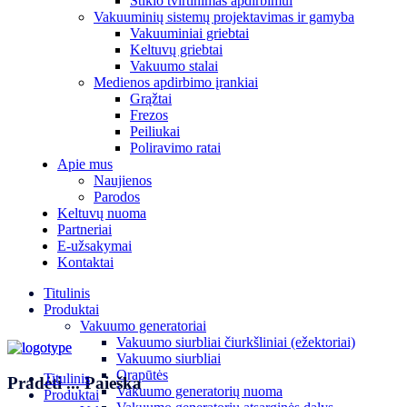
Stiklo tvirtinimas apdirbimui
Vakuuminių sistemų projektavimas ir gamyba
Vakuuminiai griebtai
Keltuvų griebtai
Vakuumo stalai
Medienos apdirbimo įrankiai
Grąžtai
Frezos
Peiliukai
Poliravimo ratai
Apie mus
Naujienos
Parodos
Keltuvų nuoma
Partneriai
E-užsakymai
Kontaktai
Titulinis
Produktai
Vakuumo generatoriai
Vakuumo siurbliai čiurkšliniai (ežektoriai)
Vakuumo siurbliai
Orapūtės
Titulinis
Pradėti
...
Paieška
Vakuumo generatorių nuoma
Produktai