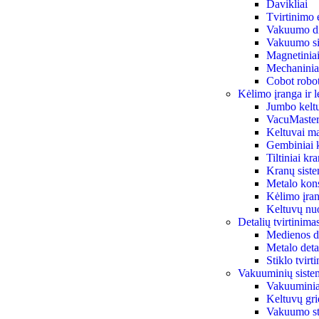
Davikliai
Tvirtinimo 
Vakuumo di
Vakuumo siu
Magnetiniai 
Mechaniniai
Cobot robot
Kėlimo įranga ir l
Jumbo kelt
VacuMaster
Keltuvai ma
Gembiniai 
Tiltiniai kr
Kranų sist
Metalo kon
Kėlimo įran
Keltuvų n
Detalių tvirtinim
Medienos de
Metalo deta
Stiklo tvir
Vakuuminių siste
Vakuuminiai
Keltuvų gri
Vakuumo st