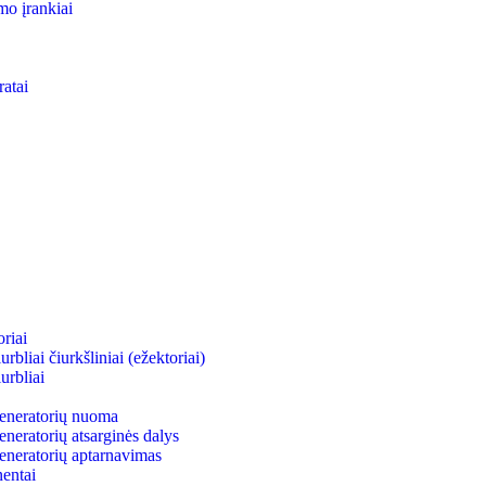
mo įrankiai
ratai
riai
bliai čiurkšliniai (ežektoriai)
urbliai
neratorių nuoma
eratorių atsarginės dalys
neratorių aptarnavimas
entai