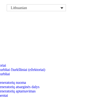
Lithuanian
riai
bliai čiurkšliniai (ežektoriai)
urbliai
neratorių nuoma
eratorių atsarginės dalys
neratorių aptarnavimas
entai