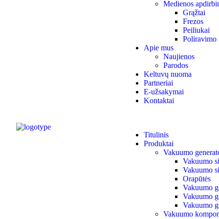
Medienos apdirbi
Grąžtai
Frezos
Peiliukai
Poliravimo 
Apie mus
Naujienos
Parodos
Keltuvų nuoma
Partneriai
E-užsakymai
Kontaktai
Titulinis
Produktai
Vakuumo generato
Vakuumo siur
Vakuumo si
Orapūtės
Vakuumo ge
Vakuumo gen
Vakuumo ge
Vakuumo kompon