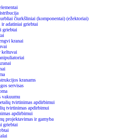
elementai
stribucija
rbliai čiurkšliniai (komponentai) (ežektoriai)
ir adatiniai griebtai
 griebtai
ai
engvi kranai
uvai
 keltuvai
nipuliatoriai
kranai
anai
ema
strukcijos kranams
gos servisas
uoma
as vakuumu
talių tvirtinimas apdirbimui
lių tvirtinimas apdirbimui
tinimas apdirbimui
mų projektavimas ir gamyba
 griebtai
ebtai
alai