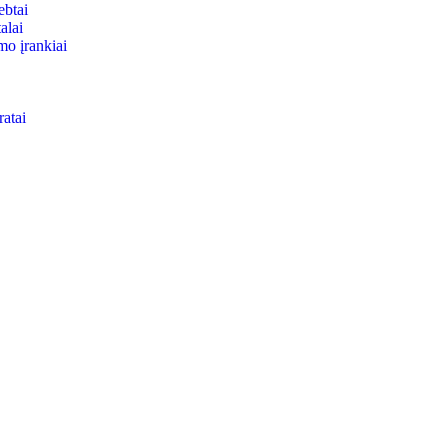
ebtai
alai
mo įrankiai
ratai