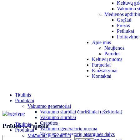
Keltuvų gri
Vakuumo st
Medienos apdirbi
Grąžtai
Frezos
Peiliukai
Poliravimo 
Apie mus
Naujienos
Parodos
Keltuvų nuoma
Partneriai
E-užsakymai
Kontaktai
Titulinis
Produktai
Vakuumo generatoriai
Vakuumo siurbliai čiurkšliniai (ežektoriai)
Vakuumo siurbliai
Orapūtės
Titulinis
Pradėti
...
Paieška
Vakuumo generatorių nuoma
Produktai
Vakuumo generatorių atsarginės dalys
Vakuumo generatoriai
Vakuumo generatorių aptarnavimas