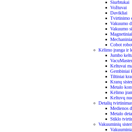
Siurbtukai
Vožtuvai
Davikliai
Tvirtinimo 
Vakuumo di
Vakuumo siu
Magnetiniai 
Mechaniniai
Cobot robot
Kėlimo įranga ir l
Jumbo kelt
VacuMaster
Keltuvai ma
Gembiniai 
Tiltiniai kr
Kranų sist
Metalo kon
Kėlimo įran
Keltuvų n
Detalių tvirtinim
Medienos de
Metalo deta
Stiklo tvir
Vakuuminių siste
Vakuuminiai