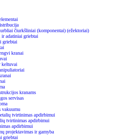
elementai
stribucija
rbliai čiurkšliniai (komponentai) (ežektoriai)
ir adatiniai griebtai
 griebtai
ai
engvi kranai
uvai
 keltuvai
nipuliatoriai
kranai
anai
ema
strukcijos kranams
gos servisas
uoma
as vakuumu
talių tvirtinimas apdirbimui
lių tvirtinimas apdirbimui
tinimas apdirbimui
mų projektavimas ir gamyba
 griebtai