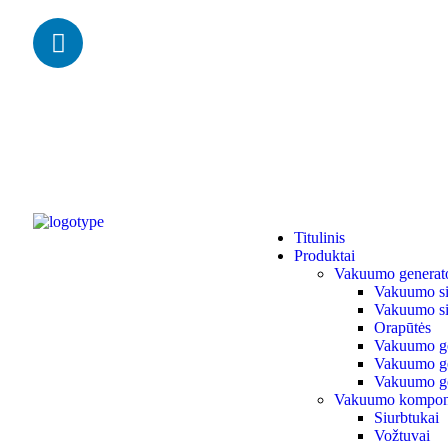
Titulinis
Produktai
Vakuumo generato
Vakuumo siur
Vakuumo si
Orapūtės
Vakuumo ge
Vakuumo gen
Vakuumo ge
Vakuumo kompon
Siurbtukai
Vožtuvai