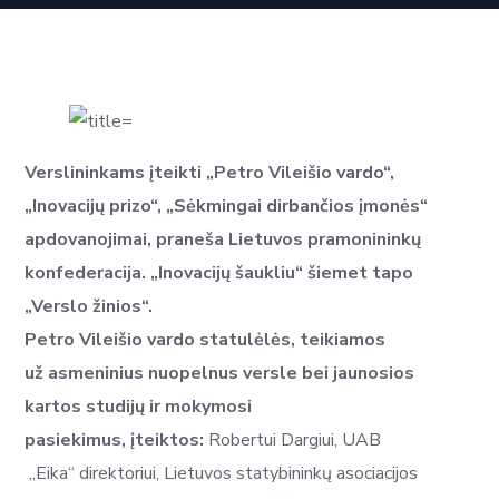
Verslininkams įteikti „Petro Vileišio vardo“,
„Inovacijų prizo“, „Sėkmingai dirbančios įmonės“
apdovanojimai, praneša Lietuvos pramonininkų
konfederacija. „Inovacijų šaukliu“ šiemet tapo
„Verslo žinios“.
Petro Vileišio vardo statulėlės, teikiamos
už asmeninius nuopelnus versle bei jaunosios
kartos studijų ir mokymosi
pasiekimus, įteiktos:
Robertui Dargiui, UAB
„Eika“ direktoriui, Lietuvos statybininkų asociacijos