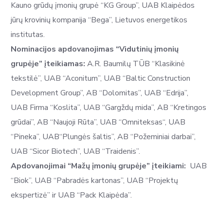
Kauno grūdų įmonių grupė “KG Group”, UAB Klaipėdos
jūrų krovinių kompanija “Bega”, Lietuvos energetikos
institutas.
Nominacijos apdovanojimas “Vidutinių įmonių
grupėje” įteikiamas:
A.R. Baumilų TŪB “Klasikinė
tekstilė”, UAB “Aconitum”, UAB “Baltic Construction
Development Group”, AB “Dolomitas”, UAB “Edrija”,
UAB Firma “Koslita”, UAB “Gargždų mida”, AB “Kretingos
grūdai”, AB “Naujoji Rūta”, UAB “Omniteksas“, UAB
“Pineka”, UAB“Plungės šaltis”, AB “Požeminiai darbai”,
UAB “Sicor Biotech”, UAB “Traidenis”.
Apdovanojimai “Mažų įmonių grupėje” įteikiami:
UAB
“Biok”, UAB “Pabradės kartonas”, UAB “Projektų
ekspertizė” ir UAB “Pack Klaipėda”.