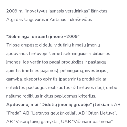
2009 m. “Inovatyvus jaunasis verslininkas“ išrinktas
Algirdas Unguvaitis ir Antanas Lukaševičius.
“Sėkmingai dirbanti įmonė –2009“
Trijose grupėse: didelių, vidutinių ir mažų įmonių
apdovanos Lietuvoje šiemet sėkmingiausiai dirbusios
įmones. Jos vertintos pagal produkcijos ir paslaugų
apimtis (metinės pajamos), pelningumą, investicijas į
gamybą, eksporto apimtis (pagaminta produkcija ar
suteiktos paslaugos realizuotos už Lietuvos ribų), darbo
našumo rodiklius ir kitus papildomus kriterijus.
Apdovanojimai “Didelių įmonių grupėje” įteikiami:
AB
“Freda”, AB “Lietuvos geležinkeliai”, AB “Orlen Lietuva”,
AB “Vakarų laivų gamykla”, UAB “Vičiūnai ir partneriai”,