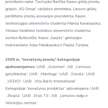
prezidiumo nariui, Tautvydui Barščiui Kauno grūdų įmonių
grupės „KG Group“ valdybos pirmininkui, Lieuvos grūdų
perdirbimo įmonių asociacijos prezidentui, Kauno
technologijos universiteto studentui Mantui Kavaliauskui,
Vilniaus Gedimino technikos universiteto studentui
Justinui Butkevičiui, Kauno „Saulės“ gimnazijos
moksleiviams Aidui Malakauskui ir Pauliui Turskiui.
2009 m. “inovatyvių įmonių” kategorijoje
apdovanojamos:
UAB „Aconitum“, AB „Lietuvos
geležinkeliai“, UAB „Mantinga“, UAB „Stevila“, UAB
„VEEKO“, UAB „Vita Baltic International“.
Kategorijoje “inovatyvus produktas” adovanojama: UAB
„Ekspla“, UAB „Elsis TS“, AB „Lietuvos radijo ir
televizijos centras“.