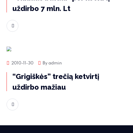
uždirbo 7 mln. Lt
Skaityti daugiau
Rinkos naujienos
2010-11-30
By
admin
“Grigiškės” trečią ketvirtį
uždirbo mažiau
Skaityti daugiau