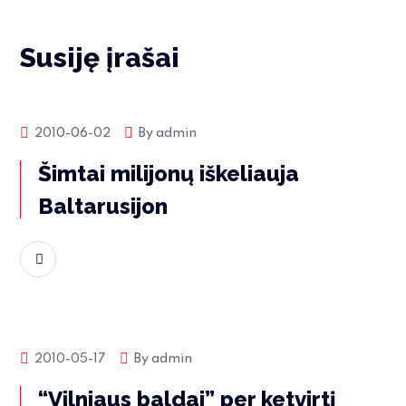
Susiję įrašai
Rinkos naujienos
2010-06-02
By
admin
Šimtai milijonų iškeliauja
Baltarusijon
Skaityti daugiau
Rinkos naujienos
2010-05-17
By
admin
“Vilniaus baldai” per ketvirtį