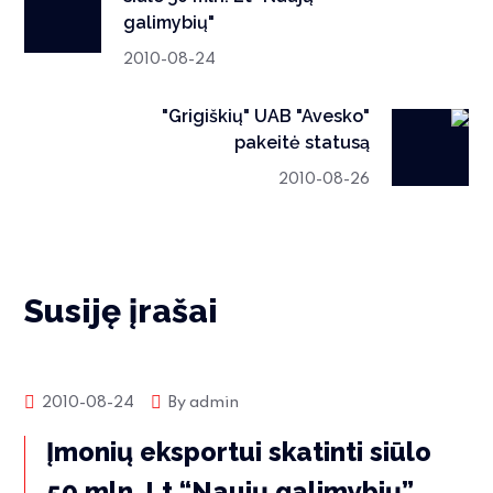
galimybių"
2010-08-24
"Grigiškių" UAB "Avesko"
pakeitė statusą
2010-08-26
Susiję įrašai
Rinkos naujienos
2010-08-24
By
admin
Įmonių eksportui skatinti siūlo
50 mln. Lt “Naujų galimybių”