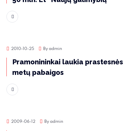
Skaityti daugiau
Rinkos naujienos
2010-10-25
By
admin
Pramonininkai laukia prastesnės
metų pabaigos
Skaityti daugiau
Rinkos naujienos
2009-06-12
By
admin