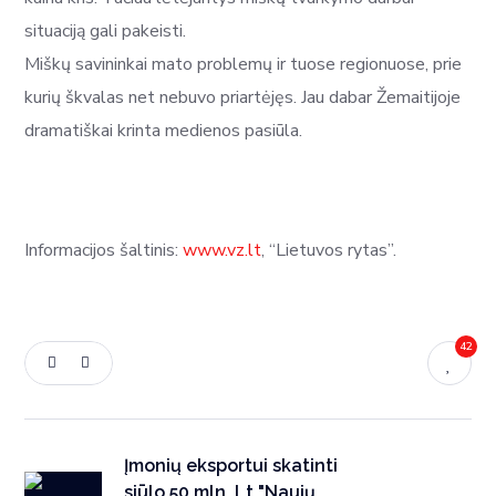
situaciją gali pakeisti.
Miškų savininkai mato problemų ir tuose regionuose, prie
kurių škvalas net nebuvo priartėjęs. Jau dabar Žemaitijoje
dramatiškai krinta medienos pasiūla.
Informacijos šaltinis:
www.vz.lt
, “Lietuvos rytas”.
42
Įmonių eksportui skatinti
siūlo 50 mln. Lt "Naujų