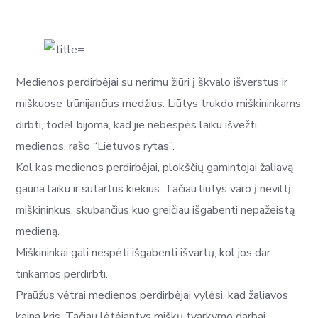
Medienos perdirbėjai su nerimu žiūri į škvalo išverstus ir
miškuose trūnijančius medžius. Liūtys trukdo miškininkams
dirbti, todėl bijoma, kad jie nebespės laiku išvežti
medienos, rašo “Lietuvos rytas”.
Kol kas medienos perdirbėjai, plokščių gamintojai žaliavą
gauna laiku ir sutartus kiekius. Tačiau liūtys varo į neviltį
miškininkus, skubančius kuo greičiau išgabenti nepažeistą
medieną.
Miškininkai gali nespėti išgabenti išvartų, kol jos dar
tinkamos perdirbti.
Praūžus vėtrai medienos perdirbėjai vylėsi, kad žaliavos
kaina kris. Tačiau lėtėjantys miškų tvarkymo darbai