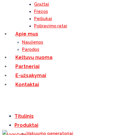
Grąžtai
Frezos
Peiliukai
Poliravimo ratai
Apie mus
Naujienos
Parodos
Keltuvų nuoma
Partneriai
E-užsakymai
Kontaktai
Titulinis
Produktai
Vakuumo generatoriai