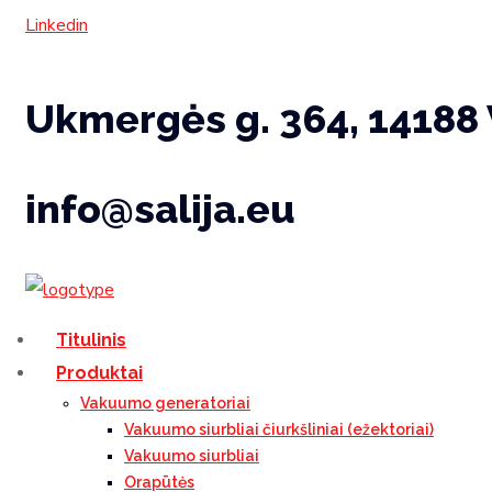
Linkedin
Ukmergės g. 364, 14188 
info@salija.eu
Titulinis
Produktai
Vakuumo generatoriai
Vakuumo siurbliai čiurkšliniai (ežektoriai)
Vakuumo siurbliai
Orapūtės