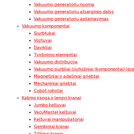
Vakuumo generatorių nuoma
Vakuumo generatorių atsarginės dalys
Vakuumo generatorių aptarnavimas
Vakuumo komponentai
Siurbtukai
Vožtuvai
Davikliai
Tvirtinimo elementai
Vakuumo distribucija
Vakuumo siurbliai čiurkšliniai (komponentai) (eže
Magnetiniai ir adatiniai griebtai
Mechaniniai griebtai
Cobot robotai
Kėlimo įranga ir lengvi kranai
Jumbo keltuvai
VacuMaster keltuvai
Keltuvai manipuliatoriai
Gembiniai kranai
Tiltiniai kranai