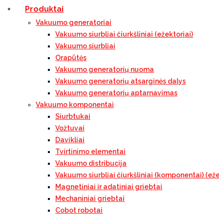
Produktai
Vakuumo generatoriai
Vakuumo siurbliai čiurkšliniai (ežektoriai)
Vakuumo siurbliai
Orapūtės
Vakuumo generatorių nuoma
Vakuumo generatorių atsarginės dalys
Vakuumo generatorių aptarnavimas
Vakuumo komponentai
Siurbtukai
Vožtuvai
Davikliai
Tvirtinimo elementai
Vakuumo distribucija
Vakuumo siurbliai čiurkšliniai (komponentai) (eže
Magnetiniai ir adatiniai griebtai
Mechaniniai griebtai
Cobot robotai