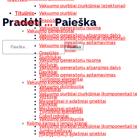
Vakuumo siurbliai čiurkšliniai (ežektoriai)
Titulinis
Vakuumo siurbliai
Pradėti
...
Paieška
Orapūtės
Produktai
Vakuumo generatorių nuoma
Vakuumo generatoriai
Vakuumo generatorių atsarginės dalys
Vakuumo siurbliai čiurkšliniai (ežektoriai)
Vakuumo generatorių aptarnavimas
Vakuumo siurbliai
Vakuumo komponentai
Orapūtės
Siurbtukai
Vakuumo generatorių nuoma
Vožtuvai
Vakuumo generatorių atsarginės dalys
Davikliai
Vakuumo generatorių aptarnavimas
Tvirtinimo elementai
Vakuumo komponentai
Vakuumo distribucija
Siurbtukai
Vakuumo siurbliai čiurkšliniai (komponentai) (e
Vožtuvai
Magnetiniai ir adatiniai griebtai
Davikliai
Mechaniniai griebtai
Tvirtinimo elementai
Cobot robotai
Vakuumo distribucija
Kėlimo įranga ir lengvi kranai
Vakuumo siurbliai čiurkšliniai (komponentai) (e
Jumbo keltuvai
Magnetiniai ir adatiniai griebtai