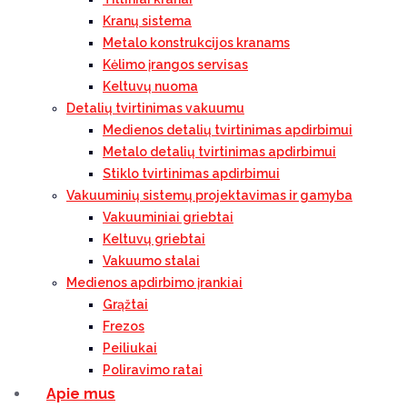
Kranų sistema
Metalo konstrukcijos kranams
Kėlimo įrangos servisas
Keltuvų nuoma
Detalių tvirtinimas vakuumu
Medienos detalių tvirtinimas apdirbimui
Metalo detalių tvirtinimas apdirbimui
Stiklo tvirtinimas apdirbimui
Vakuuminių sistemų projektavimas ir gamyba
Vakuuminiai griebtai
Keltuvų griebtai
Vakuumo stalai
Medienos apdirbimo įrankiai
Grąžtai
Frezos
Peiliukai
Poliravimo ratai
Apie mus