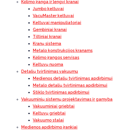
Kėlimo įranga ir lengvi kranai
Jumbo keltuvai
VacuMaster keltuvai
Keltuvai manipuliatoriai
Gembiniai kranai
Tiltiniai kranai
Kranų sistema
Metalo konstrukcijos kranams
Kėlimo įrangos servisas
Keltuvų nuoma
Detalių tvirtinimas vakuumu
Medienos detalių tvirtinimas apdirbimui
Metalo detalių tvirtinimas apdirbimui
Stiklo tvirtinimas apdirbimui
Vakuuminių sistemų projektavimas ir gamyba
Vakuuminiai griebtai
Keltuvų griebtai
Vakuumo stalai
Medienos apdirbimo įrankiai