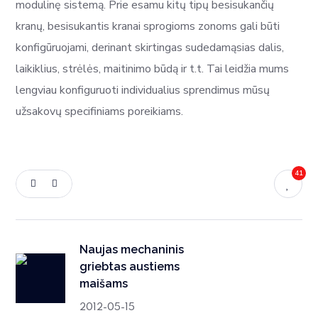
modulinę sistemą. Prie esamu kitų tipų besisukančių
kranų, besisukantis kranai sprogioms zonoms gali būti
konfigūruojami, derinant skirtingas sudedamąsias dalis,
laikiklius, strėlės, maitinimo būdą ir t.t. Tai leidžia mums
lengviau konfiguruoti individualius sprendimus mūsų
užsakovų specifiniams poreikiams.
41
Naujas mechaninis
griebtas austiems
maišams
2012-05-15