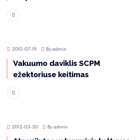
Skaityti daugiau
Produktų naujienos
2010-07-19
By
admin
Vakuumo daviklis SCPM
ežektoriuse keitimas
Skaityti daugiau
Produktų naujienos
2012-03-30
By
admin