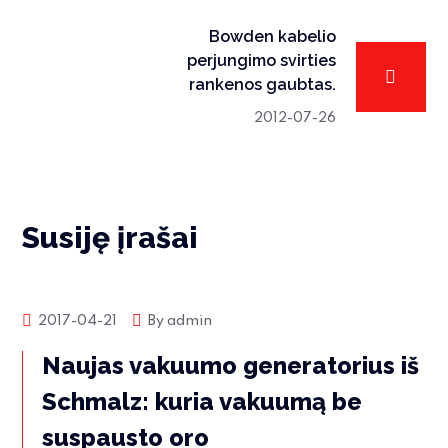
Bowden kabelio
perjungimo svirties
rankenos gaubtas.
2012-07-26
Susiję įrašai
Produktų naujienos
2017-04-21
By
admin
Naujas vakuumo generatorius iš
Schmalz: kuria vakuumą be
suspausto oro