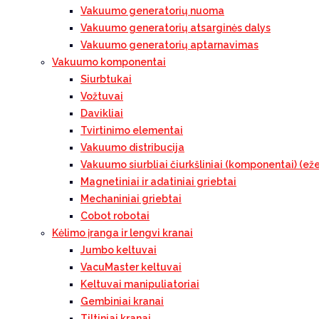
Vakuumo generatorių nuoma
Vakuumo generatorių atsarginės dalys
Vakuumo generatorių aptarnavimas
Vakuumo komponentai
Siurbtukai
Vožtuvai
Davikliai
Tvirtinimo elementai
Vakuumo distribucija
Vakuumo siurbliai čiurkšliniai (komponentai) (eže
Magnetiniai ir adatiniai griebtai
Mechaniniai griebtai
Cobot robotai
Kėlimo įranga ir lengvi kranai
Jumbo keltuvai
VacuMaster keltuvai
Keltuvai manipuliatoriai
Gembiniai kranai
Tiltiniai kranai