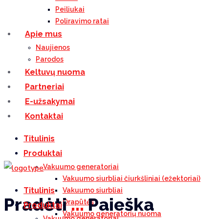
Peiliukai
Poliravimo ratai
Apie mus
Naujienos
Parodos
Keltuvų nuoma
Partneriai
E-užsakymai
Kontaktai
Titulinis
Produktai
Vakuumo generatoriai
Vakuumo siurbliai čiurkšliniai (ežektoriai)
Titulinis
Vakuumo siurbliai
Pradėti
...
Paieška
Orapūtės
Produktai
Vakuumo generatorių nuoma
Vakuumo generatoriai