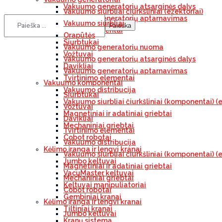
Vakuumo generatorių atsarginės dalys
Vakuumo siurbliai čiurkšliniai (ežektoriai)
Vakuumo generatorių aptarnavimas
Vakuumo siurbliai
Vakuumo komponentai
Orapūtės
Siurbtukai
Vakuumo generatorių nuoma
Vožtuvai
Vakuumo generatorių atsarginės dalys
Davikliai
Vakuumo generatorių aptarnavimas
Tvirtinimo elementai
Vakuumo komponentai
Vakuumo distribucija
Siurbtukai
Vakuumo siurbliai čiurkšliniai (komponentai) (e
Vožtuvai
Magnetiniai ir adatiniai griebtai
Davikliai
Mechaniniai griebtai
Tvirtinimo elementai
Cobot robotai
Vakuumo distribucija
Kėlimo įranga ir lengvi kranai
Vakuumo siurbliai čiurkšliniai (komponentai) (e
Jumbo keltuvai
Magnetiniai ir adatiniai griebtai
VacuMaster keltuvai
Mechaniniai griebtai
Keltuvai manipuliatoriai
Cobot robotai
Gembiniai kranai
Kėlimo įranga ir lengvi kranai
Tiltiniai kranai
Jumbo keltuvai
Kranų sistema