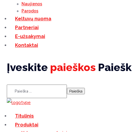
Naujienos
Parodos
Keltuvų nuoma
Partneriai
E-užsakymai
Kontaktai
Įveskite
paieškos
Paiešk
Titulinis
Produktai