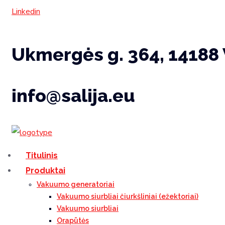
Linkedin
Ukmergės g. 364, 14188 
info@salija.eu
Titulinis
Produktai
Vakuumo generatoriai
Vakuumo siurbliai čiurkšliniai (ežektoriai)
Vakuumo siurbliai
Orapūtės