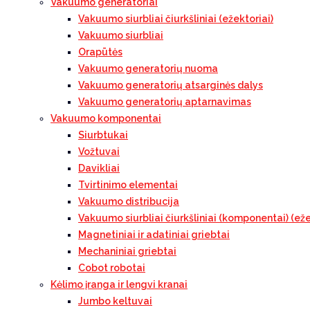
Vakuumo generatoriai
Vakuumo siurbliai čiurkšliniai (ežektoriai)
Vakuumo siurbliai
Orapūtės
Vakuumo generatorių nuoma
Vakuumo generatorių atsarginės dalys
Vakuumo generatorių aptarnavimas
Vakuumo komponentai
Siurbtukai
Vožtuvai
Davikliai
Tvirtinimo elementai
Vakuumo distribucija
Vakuumo siurbliai čiurkšliniai (komponentai) (eže
Magnetiniai ir adatiniai griebtai
Mechaniniai griebtai
Cobot robotai
Kėlimo įranga ir lengvi kranai
Jumbo keltuvai