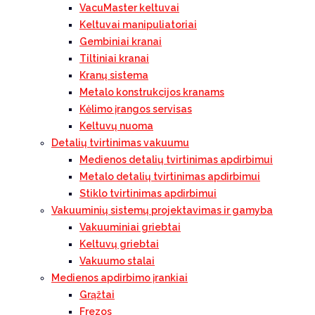
VacuMaster keltuvai
Keltuvai manipuliatoriai
Gembiniai kranai
Tiltiniai kranai
Kranų sistema
Metalo konstrukcijos kranams
Kėlimo įrangos servisas
Keltuvų nuoma
Detalių tvirtinimas vakuumu
Medienos detalių tvirtinimas apdirbimui
Metalo detalių tvirtinimas apdirbimui
Stiklo tvirtinimas apdirbimui
Vakuuminių sistemų projektavimas ir gamyba
Vakuuminiai griebtai
Keltuvų griebtai
Vakuumo stalai
Medienos apdirbimo įrankiai
Grąžtai
Frezos