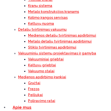
Kranų sistema
Metalo konstrukcijos kranams
Kėlimo įrangos servisas
Keltuvų nuoma
Detalių tvirtinimas vakuumu
Medienos detalių tvirtinimas apdirbimui
Metalo detalių tvirtinimas apdirbimui
Stiklo tvirtinimas apdirbimui
Vakuuminių sistemų projektavimas ir gamyba
Vakuuminiai griebtai
Keltuvų griebtai
Vakuumo stalai
Medienos apdirbimo įrankiai
Grąžtai
Frezos
Peiliukai
Poliravimo ratai
Apie mus