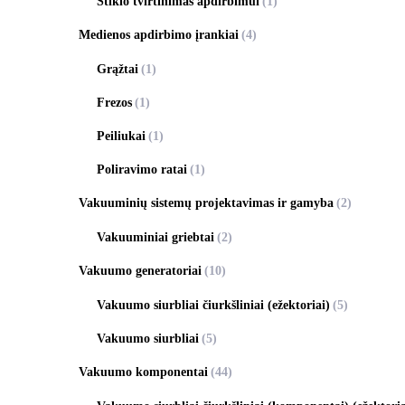
Stiklo tvirtinimas apdirbimui
(1)
Medienos apdirbimo įrankiai
(4)
Grąžtai
(1)
Frezos
(1)
Peiliukai
(1)
Poliravimo ratai
(1)
Vakuuminių sistemų projektavimas ir gamyba
(2)
Vakuuminiai griebtai
(2)
Vakuumo generatoriai
(10)
Vakuumo siurbliai čiurkšliniai (ežektoriai)
(5)
Vakuumo siurbliai
(5)
Vakuumo komponentai
(44)