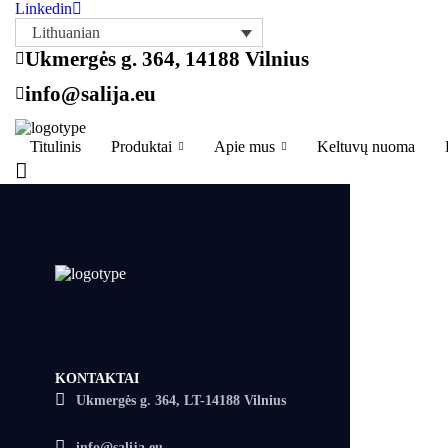
Linkedin
Lithuanian
Ukmergės g. 364, 14188 Vilnius
info@salija.eu
Titulinis
Produktai
Apie mus
Keltuvų nuoma
KONTAKTAI
Ukmergės g. 364, LT-14188 Vilnius
info@salija.eu