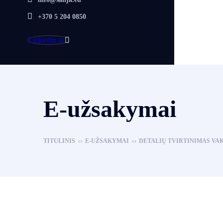
+370 5 204 0850
Linkedin-in
E-užsakymai
TITULINIS
E-UŽSAKYMAI
DETALIŲ TVIRTINIMAS V