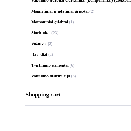
Vakuumo siurbliai čiurkšliniai (komponentai) (ežektoria
Magnetiniai ir adatiniai griebtai
(2)
Mechaniniai griebtai
(1)
Siurbtukai
(23)
Vožtuvai
(2)
Davikliai
(2)
Tvirtinimo elementai
(6)
Vakuumo distribucija
(3)
Shopping cart