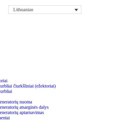
Lithuanian
riai
bliai čiurkšliniai (ežektoriai)
urbliai
neratorių nuoma
eratorių atsarginės dalys
neratorių aptarnavimas
entai