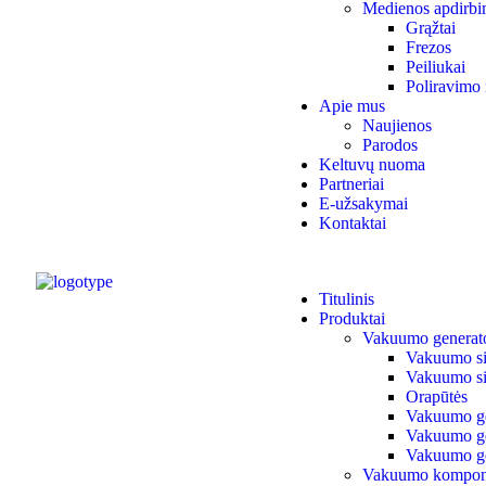
Medienos apdirbi
Grąžtai
Frezos
Peiliukai
Poliravimo 
Apie mus
Naujienos
Parodos
Keltuvų nuoma
Partneriai
E-užsakymai
Kontaktai
Titulinis
Produktai
Vakuumo generato
Vakuumo siur
Vakuumo si
Orapūtės
Vakuumo ge
Vakuumo gen
Vakuumo ge
Vakuumo kompon