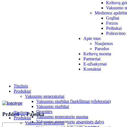
Keltuvų gri
Vakuumo st
Medienos apdirbi
Grąžtai
Frezos
Peiliukai
Poliravimo 
Apie mus
Naujienos
Parodos
Keltuvų nuoma
Partneriai
E-užsakymai
Kontaktai
Titulinis
Produktai
Vakuumo generatoriai
Vakuumo siurbliai čiurkšliniai (ežektoriai)
Vakuumo siurbliai
Orapūtės
Titulinis
Pradėti
...
Paieška
Vakuumo generatorių nuoma
Produktai
Vakuumo generatorių atsarginės dalys
Vakuumo generatoriai
Vakuumo generatorių aptarnavimas