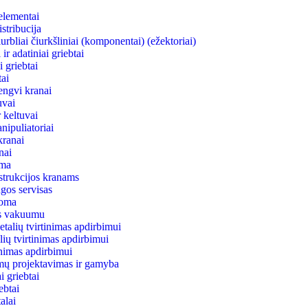
elementai
stribucija
rbliai čiurkšliniai (komponentai) (ežektoriai)
ir adatiniai griebtai
 griebtai
ai
engvi kranai
uvai
 keltuvai
nipuliatoriai
kranai
anai
ema
strukcijos kranams
gos servisas
uoma
as vakuumu
talių tvirtinimas apdirbimui
lių tvirtinimas apdirbimui
tinimas apdirbimui
mų projektavimas ir gamyba
 griebtai
ebtai
alai