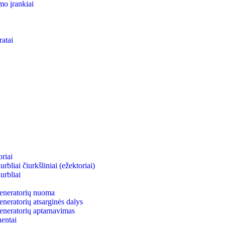
mo įrankiai
ratai
riai
bliai čiurkšliniai (ežektoriai)
urbliai
neratorių nuoma
eratorių atsarginės dalys
neratorių aptarnavimas
entai