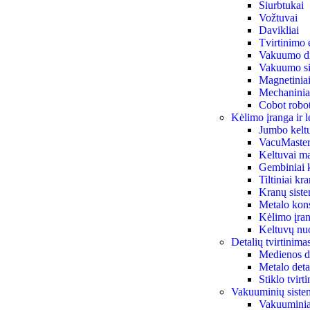
Siurbtukai
Vožtuvai
Davikliai
Tvirtinimo 
Vakuumo di
Vakuumo siu
Magnetiniai 
Mechaniniai
Cobot robot
Kėlimo įranga ir l
Jumbo kelt
VacuMaster
Keltuvai ma
Gembiniai 
Tiltiniai kr
Kranų sist
Metalo kon
Kėlimo įran
Keltuvų n
Detalių tvirtinim
Medienos de
Metalo deta
Stiklo tvir
Vakuuminių siste
Vakuuminiai