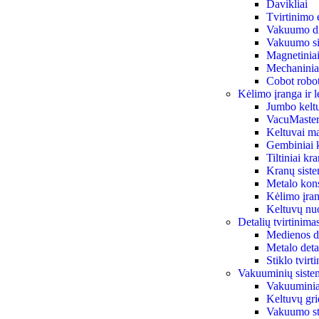
Davikliai
Tvirtinimo 
Vakuumo di
Vakuumo siu
Magnetiniai 
Mechaniniai
Cobot robot
Kėlimo įranga ir l
Jumbo kelt
VacuMaster
Keltuvai ma
Gembiniai 
Tiltiniai kr
Kranų sist
Metalo kon
Kėlimo įran
Keltuvų n
Detalių tvirtinim
Medienos de
Metalo deta
Stiklo tvir
Vakuuminių siste
Vakuuminiai
Keltuvų gri
Vakuumo st