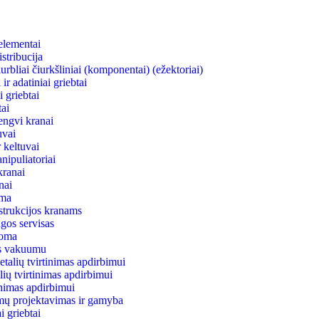
elementai
stribucija
rbliai čiurkšliniai (komponentai) (ežektoriai)
ir adatiniai griebtai
 griebtai
ai
engvi kranai
uvai
 keltuvai
nipuliatoriai
kranai
anai
ema
strukcijos kranams
gos servisas
uoma
as vakuumu
talių tvirtinimas apdirbimui
lių tvirtinimas apdirbimui
tinimas apdirbimui
mų projektavimas ir gamyba
 griebtai