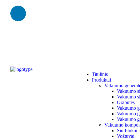
Titulinis
Produktai
Vakuumo generato
Vakuumo siur
Vakuumo si
Orapūtės
Vakuumo ge
Vakuumo gen
Vakuumo ge
Vakuumo kompon
Siurbtukai
Vožtuvai