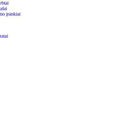
ebtai
alai
mo įrankiai
ratai