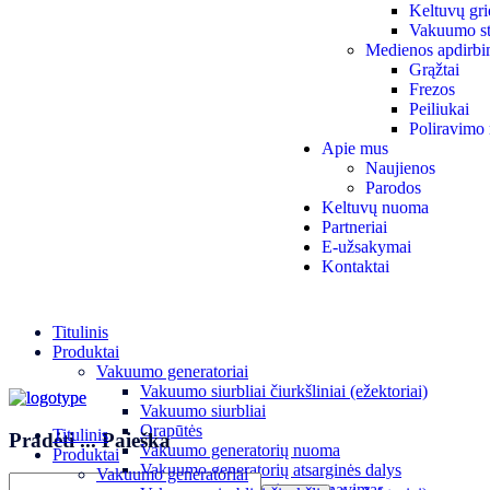
Keltuvų gri
Vakuumo st
Medienos apdirbi
Grąžtai
Frezos
Peiliukai
Poliravimo 
Apie mus
Naujienos
Parodos
Keltuvų nuoma
Partneriai
E-užsakymai
Kontaktai
Titulinis
Produktai
Vakuumo generatoriai
Vakuumo siurbliai čiurkšliniai (ežektoriai)
Vakuumo siurbliai
Orapūtės
Titulinis
Pradėti
...
Paieška
Vakuumo generatorių nuoma
Produktai
Vakuumo generatorių atsarginės dalys
Vakuumo generatoriai
Vakuumo generatorių aptarnavimas