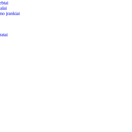
ebtai
alai
mo įrankiai
ratai