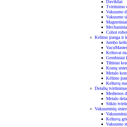
Davikliai
Tvirtinimo 
Vakuumo di
Vakuumo siu
Magnetiniai 
Mechaniniai
Cobot robot
Kėlimo įranga ir l
Jumbo kelt
VacuMaster
Keltuvai ma
Gembiniai 
Tiltiniai kr
Kranų sist
Metalo kon
Kėlimo įran
Keltuvų n
Detalių tvirtinim
Medienos de
Metalo deta
Stiklo tvir
Vakuuminių siste
Vakuuminiai
Keltuvų gri
Vakuumo st