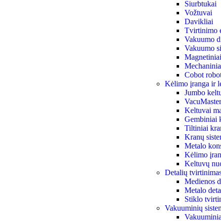
Siurbtukai
Vožtuvai
Davikliai
Tvirtinimo 
Vakuumo di
Vakuumo siu
Magnetiniai 
Mechaniniai
Cobot robot
Kėlimo įranga ir l
Jumbo kelt
VacuMaster
Keltuvai ma
Gembiniai 
Tiltiniai kr
Kranų sist
Metalo kon
Kėlimo įran
Keltuvų n
Detalių tvirtinim
Medienos de
Metalo deta
Stiklo tvir
Vakuuminių siste
Vakuuminiai