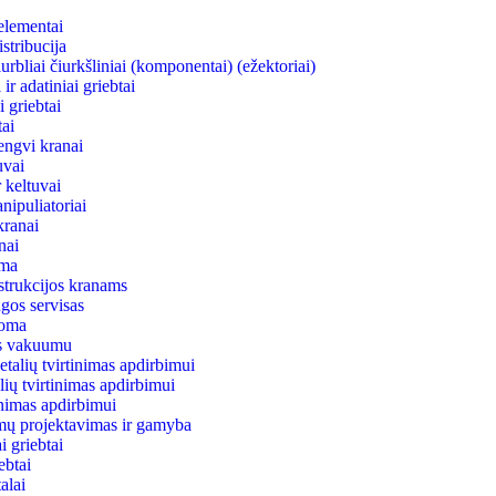
elementai
stribucija
rbliai čiurkšliniai (komponentai) (ežektoriai)
ir adatiniai griebtai
 griebtai
ai
engvi kranai
uvai
 keltuvai
nipuliatoriai
kranai
anai
ema
strukcijos kranams
gos servisas
uoma
as vakuumu
talių tvirtinimas apdirbimui
lių tvirtinimas apdirbimui
tinimas apdirbimui
mų projektavimas ir gamyba
 griebtai
ebtai
alai