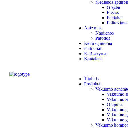
Medienos apdirbi
Grąžtai
Frezos
Peiliukai
Poliravimo 
Apie mus
Naujienos
Parodos
Keltuvų nuoma
Partneriai
E-užsakymai
Kontaktai
Titulinis
Produktai
Vakuumo generato
Vakuumo siur
Vakuumo si
Orapūtės
Vakuumo ge
Vakuumo gen
Vakuumo ge
Vakuumo kompon