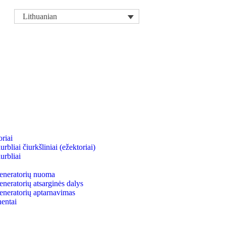
Lithuanian
riai
bliai čiurkšliniai (ežektoriai)
urbliai
neratorių nuoma
eratorių atsarginės dalys
neratorių aptarnavimas
entai