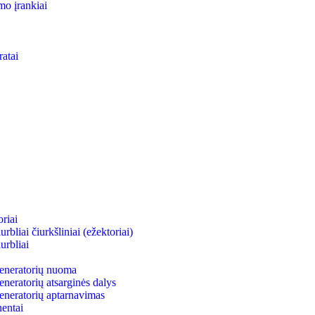
mo įrankiai
ratai
riai
bliai čiurkšliniai (ežektoriai)
urbliai
neratorių nuoma
eratorių atsarginės dalys
neratorių aptarnavimas
entai