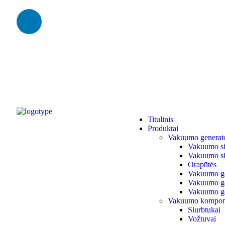
Titulinis
Produktai
Vakuumo generato
Vakuumo siur
Vakuumo si
Orapūtės
Vakuumo ge
Vakuumo gen
Vakuumo ge
Vakuumo kompon
Siurbtukai
Vožtuvai