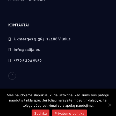
KONTAKTAI
Ukmergės g. 364, 14188 Vilnius
info@salija.eu
+370 5 204 0850
Mes naudojame slapukus, kurie užtikrina, kad Jums bus patogu
naudotis tinklalapiu. Jei toliau naršysite mūsų tinklalapyje, tai
APIE SALIJĄ
tolygu Jūsų sutikimui su slapukų naudojimu.
Sutinku
Privatumo politika
Titulinis