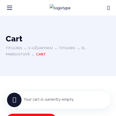
Cart
TITULINIS
E-UŽSAKYMAI
TITULINIS
EL.
PARDUOTUVĖ
CART
Your cart is currently empty.