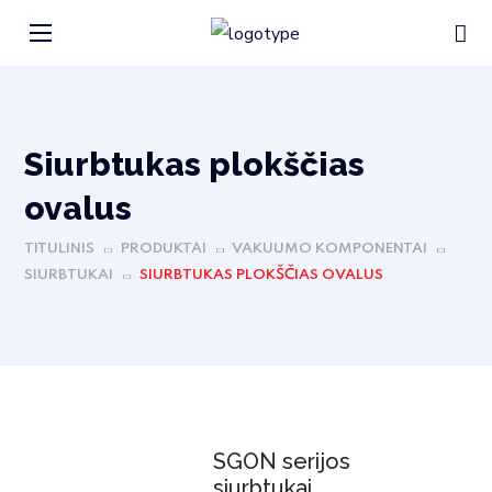
Siurbtukas plokščias
ovalus
TITULINIS
PRODUKTAI
VAKUUMO KOMPONENTAI
SIURBTUKAI
SIURBTUKAS PLOKŠČIAS OVALUS
SGON serijos
siurbtukai