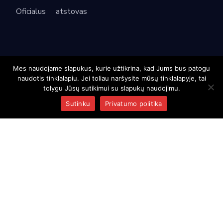
Oficialus
atstovas
KONTAKTAI
Mes naudojame slapukus, kurie užtikrina, kad Jums bus patogu
naudotis tinklalapiu. Jei toliau naršysite mūsų tinklalapyje, tai
Ukmergės g. 364, 14188 Vilnius
tolygu Jūsų sutikimui su slapukų naudojimu.
Sutinku
Privatumo politika
info@salija.eu
+370 5 204 0850
APIE SALIJĄ