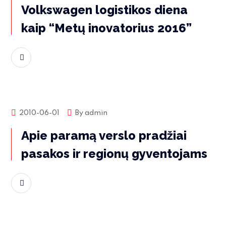
Volkswagen logistikos diena
kaip “Metų inovatorius 2016”
Skaityti daugiau
Rinkos naujienos
2010-06-01
By
admin
Apie paramą verslo pradžiai
pasakos ir regionų gyventojams
Skaityti daugiau