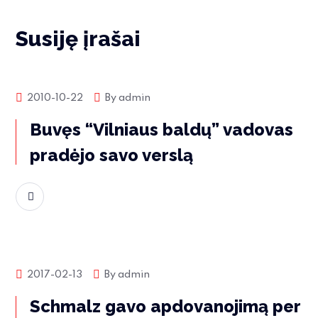
Susiję įrašai
Rinkos naujienos
2010-10-22
By
admin
Buvęs “Vilniaus baldų” vadovas
pradėjo savo verslą
Skaityti daugiau
Rinkos naujienos
2017-02-13
By
admin
Schmalz gavo apdovanojimą per