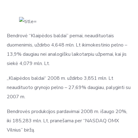
Bendrovė “Klaipėdos baldai” pernai, neaudituotais
duomenimis, uždirbo 4,648 mln. Lt ikimokestinio pelno –
13,9% daugiau nei analogišku laikotarpiu užpernai, kai jis
siekė 4,079 mln. Lt.
„Klaipėdos baldai“ 2008 m. uždirbo 3,851 mln. Lt
neaudituoto grynojo pelno – 27,69% daugiau, palyginti su
2007 m.
Bendrovės produkcijos pardavimai 2008 m. išaugo 20%,
iki 185,283 mln. Lt, pranešama per “NASDAQ OMX
Vilnius” biržą.