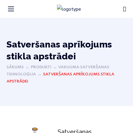
Satveršanas aprīkojums
stikla apstrādei
SĀKUMS
PRODUKTI
VAKUUMA SATVERŠANAS
TEHNOLOĢIJA
SATVERŠANAS APRĪKOJUMS STIKLA
APSTRĀDEI
Satveršanas