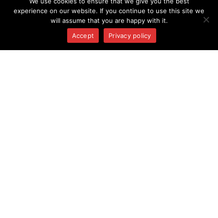
We use cookies to ensure that we give you the best
experience on our website. If you continue to use this site we
will assume that you are happy with it.
KONTAKTI
Accept
Privacy policy
Ukmergės iela 364, 14188 Viļņa
info@salija.eu
+370 5 204 0850
PAR SALIJA
Sākumlapa