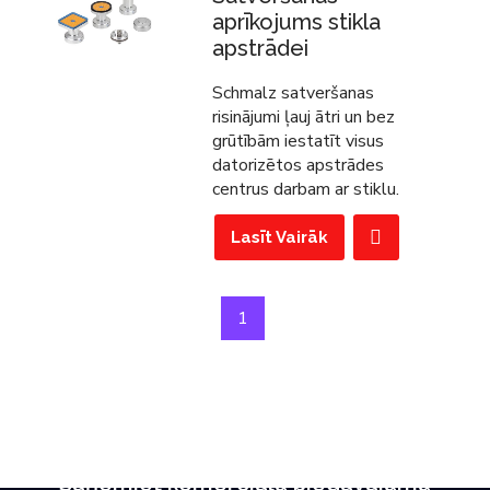
aprīkojums stikla
apstrādei
Schmalz satveršanas
risinājumi ļauj ātri un bez
grūtībām iestatīt visus
datorizētos apstrādes
centrus darbam ar stiklu.
Lasīt Vairāk
1
Saņemiet komerciālu piedāvājumu