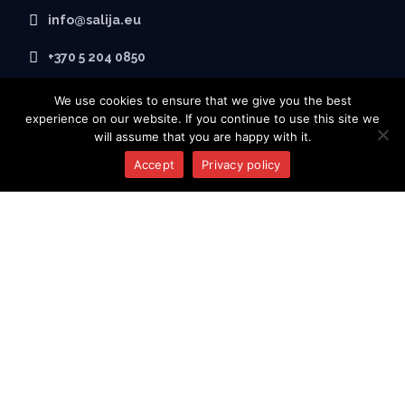
info@salija.eu
+370 5 204 0850
We use cookies to ensure that we give you the best
experience on our website. If you continue to use this site we
will assume that you are happy with it.
Accept
Privacy policy
PAR SALIJA
Sākumlapa
Par mums
Produkti
Kontakti