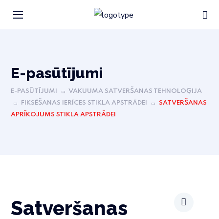
Е-pasūtījumi
E-PASŪTĪJUMI
VAKUUMA SATVERŠANAS TEHNOLOĢIJA
FIKSĒŠANAS IERĪCES STIKLA APSTRĀDEI
SATVERŠANAS
APRĪKOJUMS STIKLA APSTRĀDEI
Satveršanas