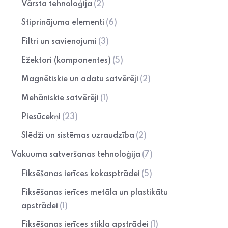
Vārsta tehnoloģija
(2)
Stiprinājuma elementi
(6)
Filtri un savienojumi
(3)
Ežektori (komponentes)
(5)
Magnētiskie un adatu satvērēji
(2)
Mehāniskie satvērēji
(1)
Piesūcekņi
(23)
Slēdži un sistēmas uzraudzība
(2)
Vakuuma satveršanas tehnoloģija
(7)
Fiksēšanas ierīces kokasptrādei
(5)
Fiksēšanas ierīces metāla un plastikātu
apstrādei
(1)
Fiksēšanas ierīces stikla apstrādei
(1)