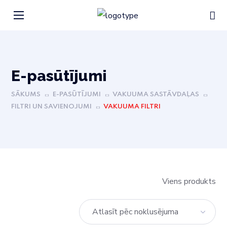
Е-pasūtījumi
SĀKUMS
E-PASŪTĪJUMI
VAKUUMA SASTĀVDAĻAS
FILTRI UN SAVIENOJUMI
VAKUUMA FILTRI
Viens produkts