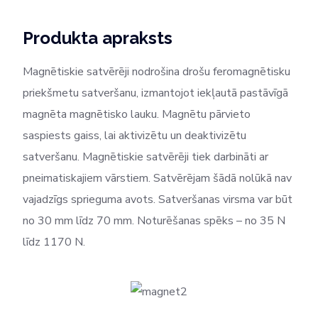
Produkta apraksts
Magnētiskie satvērēji nodrošina drošu feromagnētisku
priekšmetu satveršanu, izmantojot iekļautā pastāvīgā
magnēta magnētisko lauku. Magnētu pārvieto
saspiests gaiss, lai aktivizētu un deaktivizētu
satveršanu. Magnētiskie satvērēji tiek darbināti ar
pneimatiskajiem vārstiem. Satvērējam šādā nolūkā nav
vajadzīgs sprieguma avots. Satveršanas virsma var būt
no 30 mm līdz 70 mm. Noturēšanas spēks – no 35 N
līdz 1170 N.