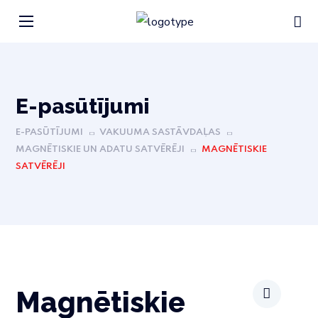
Е-pasūtījumi
E-PASŪTĪJUMI
VAKUUMA SASTĀVDAĻAS
MAGNĒTISKIE UN ADATU SATVĒRĒJI
MAGNĒTISKIE
SATVĒRĒJI
Magnētiskie