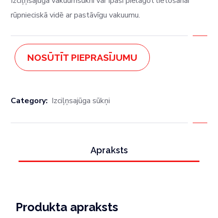
Izciļņsajūga vakuumsūkni var īpaši pielāgot lietošanai
rūpnieciskā vidē ar pastāvīgu vakuumu.
NOSŪTĪT PIEPRASĪJUMU
Category:
Izciļņsajūga sūkņi
Apraksts
Produkta apraksts