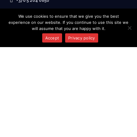
+370 5 204 0850
We use cookies to ensure that we give you the best
experience on our website. If you continue to use this site we
will assume that you are happy with it.
Accept
Privacy policy
PAR SALIJA
Sākumlapa
Par mums
Produkti
Kontakti
INFORMĀCIJA