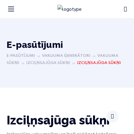
Е-pasūtījumi
E-PASŪTĪJUMI
VAKUUMA ĢENERĀTORI
VAKUUMA
SŪKŅI
IZCIĻŅSAJŪGA SŪKŅI
IZCIĻŅSAJŪGA SŪKŅI
Izciļņsajūga sūkņi