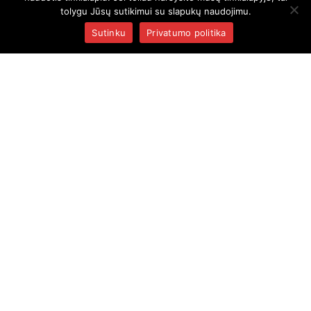
Titulinis
tolygu Jūsų sutikimui su slapukų naudojimu.
Sutinku
Privatumo politika
Apie mus
Produktai
Kontaktai
INFORMACIJA
Keltuvų nuoma
Partneriai
Parodos