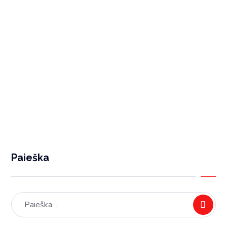
SAOF serijos siurbtukai
SGON serijos siurbtukai
Paieška