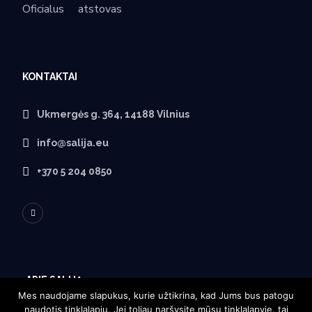
Oficialus
atstovas
KONTAKTAI
Ukmergės g. 364, 14188 Vilnius
info@salija.eu
+370 5 204 0850
APIE SALIJĄ
Mes naudojame slapukus, kurie užtikrina, kad Jums bus patogu
naudotis tinklalapiu. Jei toliau naršysite mūsų tinklalapyje, tai