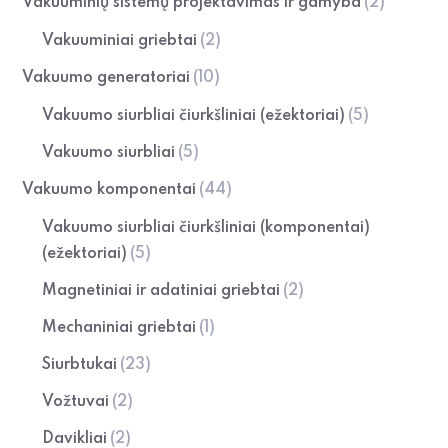
Vakuuminių sistemų projektavimas ir gamyba
(2)
Vakuuminiai griebtai
(2)
Vakuumo generatoriai
(10)
Vakuumo siurbliai čiurkšliniai (ežektoriai)
(5)
Vakuumo siurbliai
(5)
Vakuumo komponentai
(44)
Vakuumo siurbliai čiurkšliniai (komponentai)
(ežektoriai)
(5)
Magnetiniai ir adatiniai griebtai
(2)
Mechaniniai griebtai
(1)
Siurbtukai
(23)
Vožtuvai
(2)
Davikliai
(2)